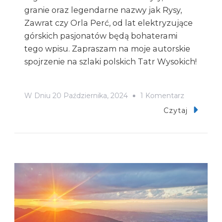
granie oraz legendarne nazwy jak Rysy,
Zawrat czy Orla Perć, od lat elektryzujące
górskich pasjonatów będą bohaterami
tego wpisu. Zapraszam na moje autorskie
spojrzenie na szlaki polskich Tatr Wysokich!
Do
W Dniu
20 Października, 2024
1 Komentarz
Przeszedł
Czytaj
Wszystkie
Szlaki
W
Tatrach
(część
2/4
–