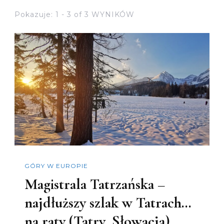
Pokazuje: 1 - 3 of 3 WYNIKÓW
GÓRY W EUROPIE
Magistrala Tatrzańska –
najdłuższy szlak w Tatrach…
na raty (Tatry, Słowacja)