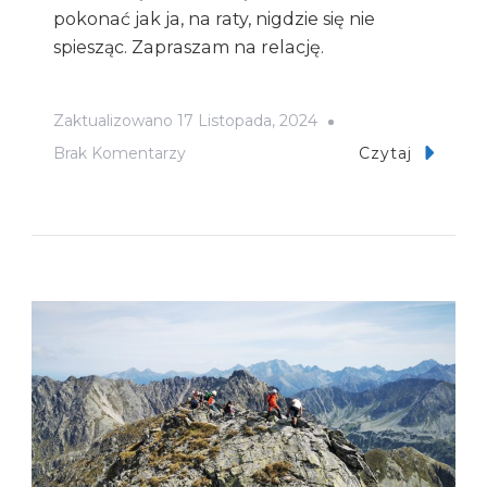
pokonać jak ja, na raty, nigdzie się nie
spiesząc. Zapraszam na relację.
Zaktualizowano
17 Listopada, 2024
Do
Brak Komentarzy
Czytaj
Magistrala
Tatrzańska
–
Najdłuższy
Szlak
W
Tatrach…
Na
Raty
(Tatry,