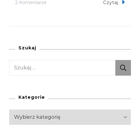
Do
2 Komentarze
Czytaj
Przeszedłem
Wszystkie
Szlaki
W
Tatrach
Szukaj
(część
Szukaj:
1/4
–
Tatry
Zachodnie,
Kategorie
Polska)
Kategorie