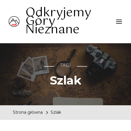
Odkryjemy
Góry
Nieznane
TAGI
Szlak
Strona główna
Szlak