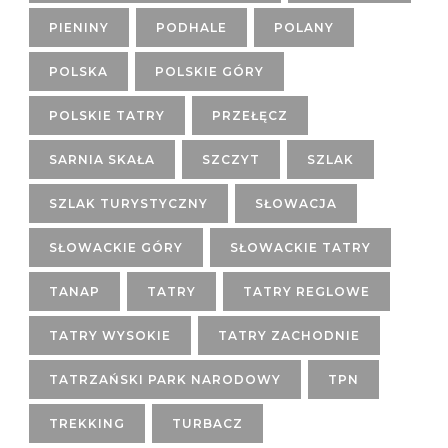
PIENINY
PODHALE
POLANY
POLSKA
POLSKIE GÓRY
POLSKIE TATRY
PRZEŁĘCZ
SARNIA SKAŁA
SZCZYT
SZLAK
SZLAK TURYSTYCZNY
SŁOWACJA
SŁOWACKIE GÓRY
SŁOWACKIE TATRY
TANAP
TATRY
TATRY REGLOWE
TATRY WYSOKIE
TATRY ZACHODNIE
TATRZAŃSKI PARK NARODOWY
TPN
TREKKING
TURBACZ