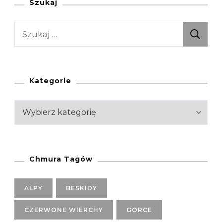
Do
Szukaj
Sanoka
Szukaj:
Górami
Słonnymi
(Góry
Sanocko-
Kategorie
Turczańskie,
Polska)
Kategorie
Chmura Tagów
ALPY
BESKIDY
CZERWONE WIERCHY
GORCE