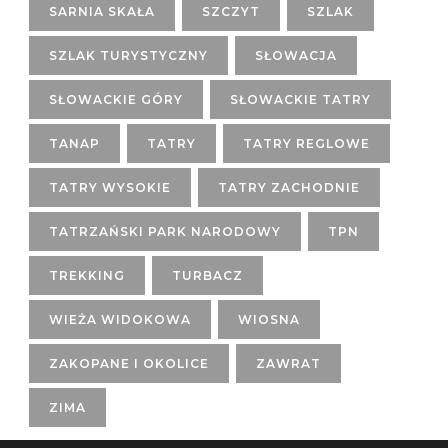
SARNIA SKAŁA
SZCZYT
SZLAK
SZLAK TURYSTYCZNY
SŁOWACJA
SŁOWACKIE GÓRY
SŁOWACKIE TATRY
TANAP
TATRY
TATRY REGLOWE
TATRY WYSOKIE
TATRY ZACHODNIE
TATRZAŃSKI PARK NARODOWY
TPN
TREKKING
TURBACZ
WIEŻA WIDOKOWA
WIOSNA
ZAKOPANE I OKOLICE
ZAWRAT
ZIMA