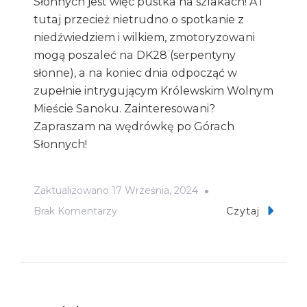
Słonnych jest więc pustka na szlakach! A i
tutaj przecież nietrudno o spotkanie z
niedźwiedziem i wilkiem, zmotoryzowani
mogą poszaleć na DK28 (serpentyny
słonne), a na koniec dnia odpocząć w
zupełnie intrygującym Królewskim Wolnym
Mieście Sanoku. Zainteresowani?
Zapraszam na wędrówkę po Górach
Słonnych!
Zaktualizowano
17 Września, 2024
Do
Brak Komentarzy
Czytaj
Z
Ruin
Zamku
Sobień