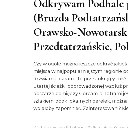
Odkrywam Podhale p
(Bruzda Podtatrzańsk
Orawsko-Nowotarska
Przedtatrzańskie, Po
Czy w ogóle można jeszcze odkryć jakieś
miejsca w najpopularniejszym regionie p
drzwiami i oknami i to przez okrągły rok?
utartej ścieżki, poprowadzonej wzdłuż 
obszarze pomiędzy Gorcami a Tatrami je
szlakiem, obok lokalnych perełek, można n
wolałoby zapomnieć. Zainteresowani? Ki
Zaktualizowano
9 Lutego, 2025
Brak Komen