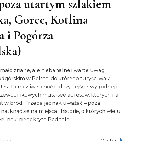
oza utartym szlakiem
a, Gorce, Kotlina
 i Pogórza
lska)
 mało znane, ale niebanalne i warte uwagi
odgórskim w Polsce, do którego turyści walą
 Jest to możliwe, choć należy zejść z wygodnej i
przewodnikowych must-see adresów, których na
st w bród. Trzeba jednak uważać – poza
atknąć się na miejsca i historie, o których wielu
erunek: nieodkryte Podhale.
Do
tarzy
Czytaj