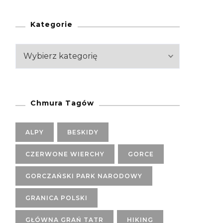
Kategorie
Kategorie
Chmura Tagów
ALPY
BESKIDY
CZERWONE WIERCHY
GORCE
GORCZAŃSKI PARK NARODOWY
GRANICA POLSKI
GŁÓWNA GRAŃ TATR
HIKING