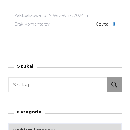
Zaktualizowano
17 Września, 2024
Do
Brak Komentarzy
Czytaj
O
Pochodzeniu
Nazw
Tatrzańskich
Szczytów
Szukaj
I
Szukaj:
Nie
Tylko
Słów
Kilka
Kategorie
Kategorie