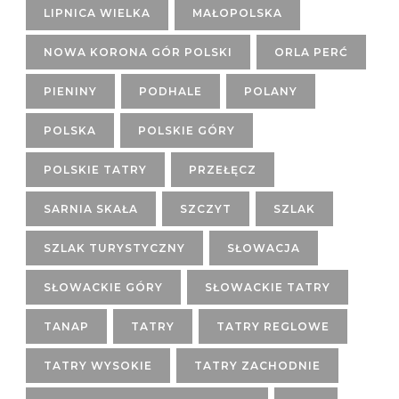
LIPNICA WIELKA
MAŁOPOLSKA
NOWA KORONA GÓR POLSKI
ORLA PERĆ
PIENINY
PODHALE
POLANY
POLSKA
POLSKIE GÓRY
POLSKIE TATRY
PRZEŁĘCZ
SARNIA SKAŁA
SZCZYT
SZLAK
SZLAK TURYSTYCZNY
SŁOWACJA
SŁOWACKIE GÓRY
SŁOWACKIE TATRY
TANAP
TATRY
TATRY REGLOWE
TATRY WYSOKIE
TATRY ZACHODNIE