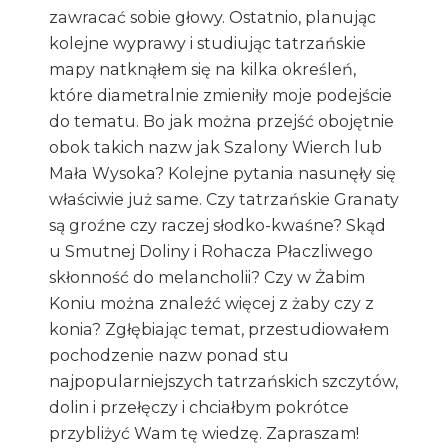
zawracać sobie głowy. Ostatnio, planując
kolejne wyprawy i studiując tatrzańskie
mapy natknąłem się na kilka określeń,
które diametralnie zmieniły moje podejście
do tematu. Bo jak można przejść obojętnie
obok takich nazw jak Szalony Wierch lub
Mała Wysoka? Kolejne pytania nasunęły się
właściwie już same. Czy tatrzańskie Granaty
są groźne czy raczej słodko-kwaśne? Skąd
u Smutnej Doliny i Rohacza Płaczliwego
skłonność do melancholii? Czy w Żabim
Koniu można znaleźć więcej z żaby czy z
konia? Zgłębiając temat, przestudiowałem
pochodzenie nazw ponad stu
najpopularniejszych tatrzańskich szczytów,
dolin i przełęczy i chciałbym pokrótce
przybliżyć Wam tę wiedzę. Zapraszam!