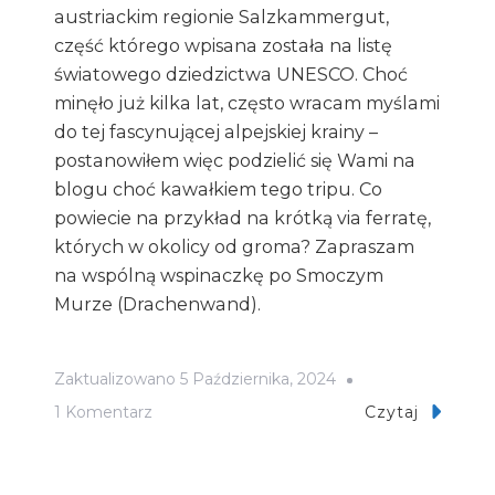
austriackim regionie Salzkammergut,
część którego wpisana została na listę
światowego dziedzictwa UNESCO. Choć
minęło już kilka lat, często wracam myślami
do tej fascynującej alpejskiej krainy –
postanowiłem więc podzielić się Wami na
blogu choć kawałkiem tego tripu. Co
powiecie na przykład na krótką via ferratę,
których w okolicy od groma? Zapraszam
na wspólną wspinaczkę po Smoczym
Murze (Drachenwand).
Zaktualizowano
5 Października, 2024
Do
1 Komentarz
Czytaj
Via
Ferrata