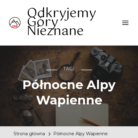
Odkryjemy
Góry
Nieznane
TAGI
Północne Alpy
Wapienne
Strona główna
Północne Alpy Wapienne