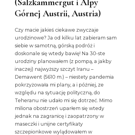
(Salzkammergut i Alpy
Górnej Austrii, Austria)
Czy macie jakieś ciekawe zwyczaje
urodzinowe? Ja od kilku lat zabieram sam
siebie w samotną, górską podróż i
doskonale się wtedy bawię! Na 30-ste
urodziny planowałem (z pompą, a jakby
inaczej) najwyższy szczyt Iranu –
Demawent (5610 m.) – niestety pandemia
pokrzyżowała mi plany, a i później, ze
względu na sytuację polityczną, do
Teheranu nie udało mi się dotrzeć. Mimo
miliona obostrzeń uparłem się wtedy
jednak na zagranicę i zaopatrzony w
maseczki i unijne certyfikaty
szczepionkowe wylądowałem w