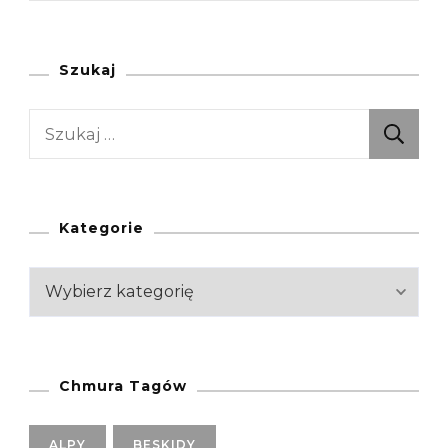
Drachenwand
(Salzkammergut
I
Szukaj
Alpy
Szukaj:
Górnej
Austrii,
Austria)
Kategorie
Kategorie
Chmura Tagów
ALPY
BESKIDY